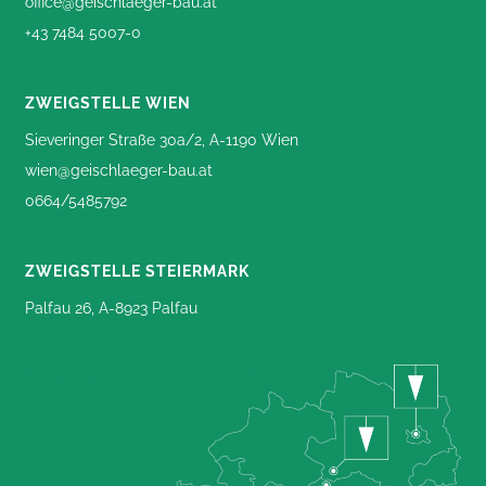
office@geischlaeger-bau.at
+43 7484 5007-0
ZWEIGSTELLE WIEN
Sieveringer Straße 30a/2, A-1190 Wien
wien@geischlaeger-bau.at
0664/5485792
ZWEIGSTELLE STEIERMARK
Palfau 26, A-8923 Palfau